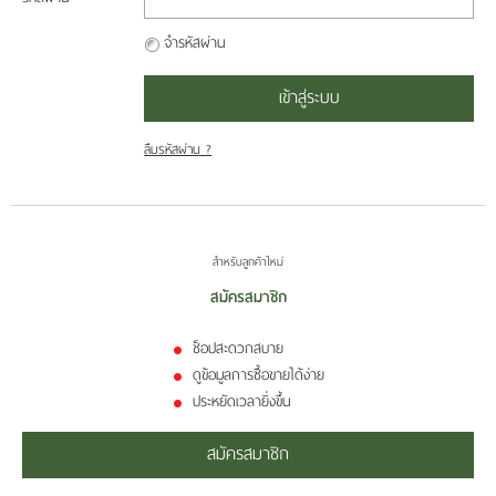
สมาชิก
จำรหัสผ่าน
ข่าวสาร
เข้าสู่ระบบ
และ
กิจกรรม
ลืมรหัสผ่าน ?
ติดต่อ
เรา
สำหรับลูกค้าใหม่
สมัครสมาชิก
ช็อปสะดวกสบาย
ดูข้อมูลการซื้อขายได้ง่าย
ประหยัดเวลายิ่งขึ้น
สมัครสมาชิก