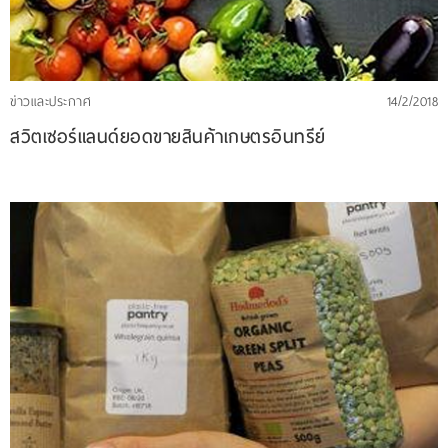
สมาชิก
ข่าวสาร
และ
ข่าวและประกาศ
14/2/2018
กิจกรรม
สวิตเซอร์แลนด์ยอดขายสินค้าเกษตรอินทรีย์
ติดต่อ
เรา