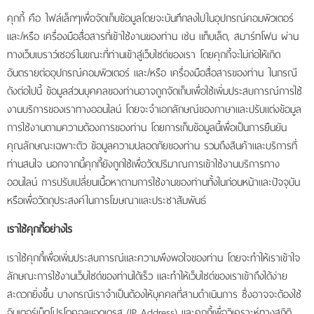
คุกกี้ คือ ไฟล์เล็กๆเพื่อจัดเก็บข้อมูลโดยจะบันทึกลงไปในอุปกรณ์คอมพิวเตอร์
สมาชิก
และ/หรือ เครื่องมือสื่อสารที่เข้าใช้งานของท่าน เช่น แท็บเล็ต, สมาร์ทโฟน ผ่าน
ข่าวสาร
ทางเว็บเบราว์เซอร์ในขณะที่ท่านเข้าสู่เว็บไซต์ของเรา โดยคุกกี้จะไม่ก่อให้เกิด
และ
อันตรายต่ออุปกรณ์คอมพิวเตอร์ และ/หรือ เครื่องมือสื่อสารของท่าน ในกรณี
กิจกรรม
ดังต่อไปนี้ ข้อมูลส่วนบุคคลของท่านอาจถูกจัดเก็บเพื่อใช้เพิ่มประสบการณ์การใช้
งานบริการของเราทางออนไลน์ โดยจะจำเอกลักษณ์ของภาษาและปรับแต่งข้อมูล
ติดต่อ
การใช้งานตามความต้องการของท่าน โดยการเก็บข้อมูลนี้เพื่อเป็นการยืนยัน
เรา
คุณลักษณะเฉพาะตัว ข้อมูลความปลอดภัยของท่าน รวมถึงสินค้าและบริการที่
ท่านสนใจ นอกจากนี้คุกกี้ยังถูกใช้เพื่อวัดปริมาณการเข้าใช้งานบริการทาง
ออนไลน์ การปรับเปลี่ยนเนื้อหาตามการใช้งานของท่านทั้งในก่อนหน้าและปัจจุบัน
หรือเพื่อวัตถุประสงค์ในการโฆษณาและประชาสัมพันธ์
เราใช้คุกกี้อย่างไร
เราใช้คุกกี้เพื่อเพิ่มประสบการณ์และความพึงพอใจของท่าน โดยจะทำให้เราเข้าใจ
ลักษณะการใช้งานเว็บไซต์ของท่านได้เร็ว และทำให้เว็บไซต์ของเราเข้าถึงได้ง่าย
สะดวกยิ่งขึ้น บางกรณีเราจำเป็นต้องให้บุคคลที่สามดำเนินการ ซึ่งอาจจะต้องใช้
อินเตอร์เน็ตโปรโตคอลแอดเดรส (IP Address) และคุกกี้เพื่อวิเคราะห์ทางสถิติ