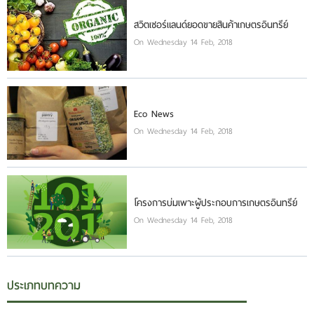
สวิตเซอร์แลนด์ยอดขายสินค้าเกษตรอินทรีย์
On Wednesday 14 Feb, 2018
Eco News
On Wednesday 14 Feb, 2018
โครงการบ่มเพาะผู้ประกอบการเกษตรอินทรีย์
On Wednesday 14 Feb, 2018
ประเภทบทความ