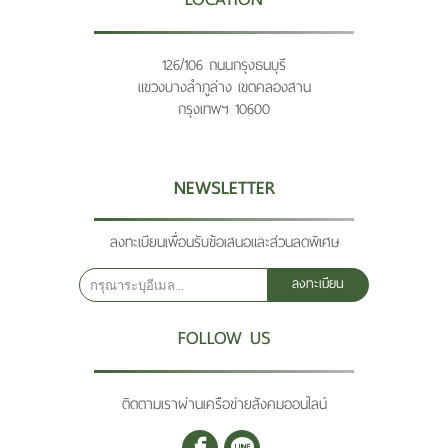
126/106 ถนนกรุงธนบุรี
แขวงบางลำภูล่าง เขตคลองสาน
กรุงเทพฯ 10600
NEWSLETTER
ลงทะเบียนเพื่อนรับข้อเสนอและส่วนลดพิเศษ
ลงทะเบียน
FOLLOW US
ติดตามเราผ่านเครือข่ายสังคมออนไลน์