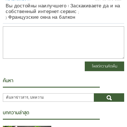
Вы достойны наилучшего ! Заскакиваете да и на
собственный интернет-сервис ;
) Французские окна на балкон
โพสต์ความคิดเห็น
ค้นหา
บทความล่าสุด