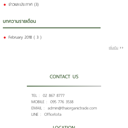
ข่าวและประกาศ (3)
บทความรายเดือน
February 2018 ( 3 )
เพิ่มเติม
CONTACT US
TEL :
02 867 8777
MOBILE :
095 776 3538
EMAIL :
admin@thaiorganictrade.com
LINE :
Officetota
LOCATION